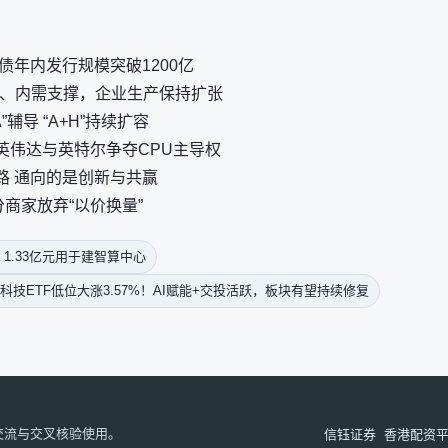
债年内发行规模突破1200亿
落、内需支撑，企业生产保持扩张
”辅导 “A+H”持续扩容
英伟达与英特尔争夺CPU主导权
路 通向的是创新与共赢
分商家放弃“以价换量”
1.33亿元用于建智算中心
技ETF低位大涨3.57%！AI赋能+交投活跃，板块有望持续修复
交流与交叉核验使用。
信钰证券
香港配资