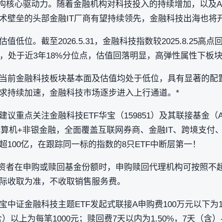
融机构核心驱动力。随着金融机构对科技投入的持续增加，以及
术壁垒的头部金融IT厂商有望持续领先，金融科技出海也将
低位。截至2026.5.31，金融科技指数较2025.8.25高
倍，处于近3年18%分位点，估值回落明显，高弹性属性下板
当前金融科技板块基本面及估值均处于低位，具有显著的配
求持续加速，金融科技市场逐步进入上行通道。*
重点关注金融科技ETF华宝（159851）及其联接基金（A类
仓计算机+非银金融，全面覆盖互联网券商、金融IT、跨境支付
份额超100亿，在跟踪同一标的指数的8只ETF中断层第一！
投资者在申购或赎回基金份额时，申购赎回代理机构可按照不超
际收取为准，不收取销售服务费。
证金融科技主题ETF发起式联接A申购费100万元以下为1.00
含）以上为每笔1000元；赎回费7天以内为1.50%，7天（含）-3