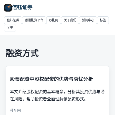
信钰证券
信钰证券
香港配资平台
秒配网
关于我们
新闻中心
标签
关于
融资方式
股票配资中股权配资的优势与隐忧分析
本文介绍股权配资的基本概念，分析其投资优势与潜
在风险，帮助投资者全面理解该配资形式。
秒配网