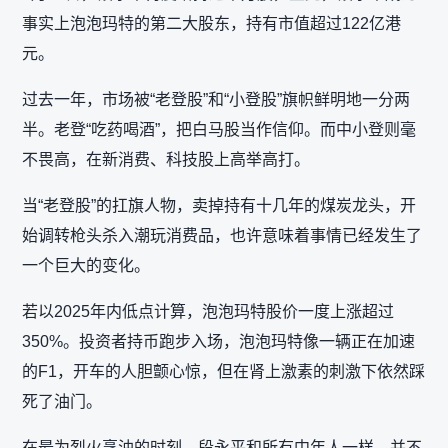
事实上泡泡玛特的第二大股东，持有市值超过122亿港
元。
过去一年，市场被“老登股”和“小登股”旗帜鲜明地一分两
半。老登“吃药喝酒”，把白马股当作信仰。而中小登则毫
不畏高，在新消费、科技股上高举高打。
当“老登股”的扛旗人物，卖掉持有十几年的煤炭龙头，开
始调转枪头杀入潮玩消费品，也许意味着事情已经发生了
一个巨大的变化。
若以2025年内低点计算，泡泡玛特股价一度上涨超过
350%。投资者持币跑步入场，泡泡玛特像一辆正在加速
的F1，开车的人胆颤心惊，但在肾上激素的刺激下依然踩
死了油门。
在最为烈火烹油的时刻，段永平和所有中年人一样，并不