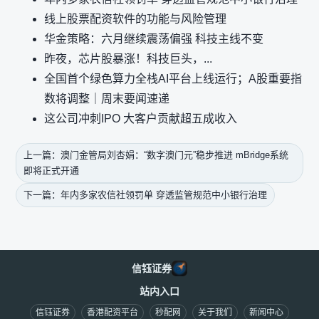
线上股票配资软件的功能与风险管理
华金策略：六月继续震荡偏强 科技主线不变
昨夜，芯片股暴涨！科技巨头，...
全国首个绿色算力全栈AI平台上线运行；A股重要指
数将调整｜周末要闻速递
这公司冲刺IPO 大客户贡献超五成收入
上一篇：澳门金管局刘杏娟：“数字澳门元”稳步推进 mBridge系统
即将正式开通
下一篇：年内多家农信社领罚单 穿透监管规范中小银行治理
信钰证券
站内入口
信钰证券
香港配资平台
秒配网
关于我们
新闻中心